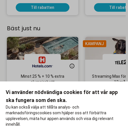
Till rabatten
Till rabat
Bäst just nu
KAMPANJ
Minst 25 % + 10 % extra
Streaming Max för 
alumnirabatt
12 mån
Boka din nästa semester!
Ingen bindni
Vi använder nödvändiga cookies för att vår app
ska fungera som den ska.
Till rabatten
Till rabat
Du kan också välja att tillåta analys- och
marknadsföringscookies som hjälper oss att förbättra
upplevelsen, mäta hur appen används och visa dig relevant
innehåll.