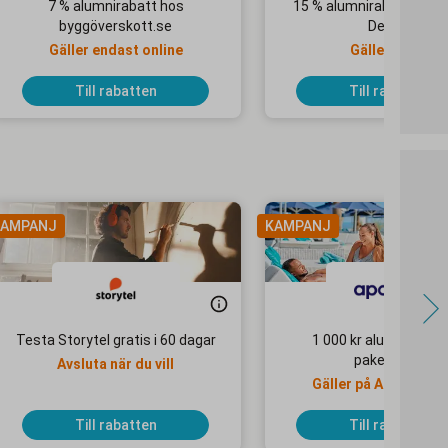
7 % alumnirabatt hos
15 % alumnirabatt hos 
byggöverskott.se
Design
Gäller endast online
Gäller ej för
specialbeställningar
tjänster
Till rabatten
Till rabatten
AMPANJ
KAMPANJ
Testa Storytel gratis i 60 dagar
1 000 kr alumnirabatt
paketresor
Avsluta när du vill
Gäller på Apollo Mo
Selected-hotell
Till rabatten
Till rabatten