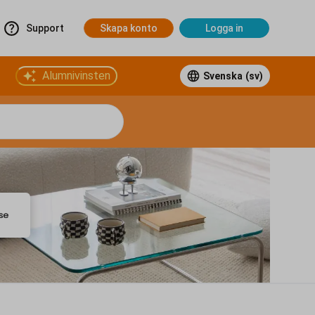
Support
Skapa konto
Logga in
Alumnivinsten
Svenska
(sv)