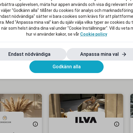
örbättra upplevelsen, mäta hur appen används och visa dig relevant inn
väljer "Godkänn alla" tillåter du cookies för analys och marknadsföring.
igt och snabbt! Beställ idag och
ndast nödvändiga" sätter vi bara cookies som krävs för att plattform
gar. Med flexibla
a. Med "Anpassa mina val" kan du själv välja vilka typer av cookies du ti
r det enkelt att skapa ditt
 när som helst ändra dina val under "Cookie Inställningar". Vill du veta
hur vi använder kakor, se vår
Cookie policy
 livet efter studierna lite rikare.
Endast nödvändiga
Anpassa mina val
Godkänn alla