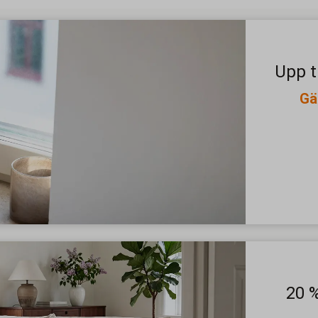
Upp t
Gä
20 %