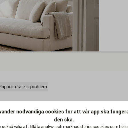
Rapportera ett problem
vänder nödvändiga cookies för att vår app ska funge
diga möbler inom kategorierna
den ska.
Sortimentet uppdateras dagligen,
rnt i Norrköping.
 också välja att tillåta analys- och marknadsföringscookies som hjäl