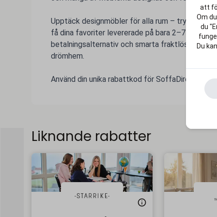
att f
Om du 
Upptäck designmöbler för alla rum – tryggt, smid
du "E
få dina favoriter levererade på bara 2–7 arbetsda
funger
betalningsalternativ och smarta fraktlösningar bli
Du kan
drömhem.
Använd din unika rabattkod för SoffaDirekt och gör
Liknande rabatter