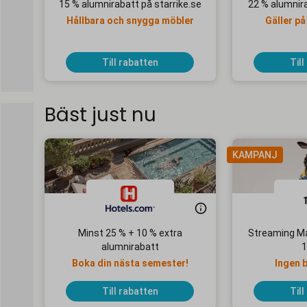
15 % alumnirabatt på starrike.se
22 % alumnir
Hållbara och snygga möbler
Gäller på
Till rabatten
Till
Bäst just nu
KAMPANJ
Minst 25 % + 10 % extra
Streaming Ma
alumnirabatt
1
Boka din nästa semester!
Ingen 
Till rabatten
Till