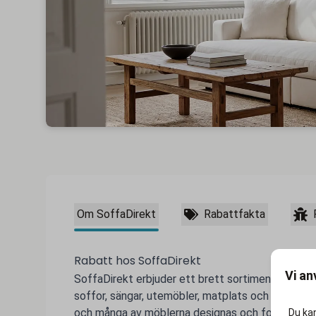
Om SoffaDirekt
Rabattfakta
Rabatt hos SoffaDirekt
Vi an
SoffaDirekt erbjuder ett brett sortiment av tren
soffor, sängar, utemöbler, matplats och textil. 
och många av möblerna designas och formges inte
Du kan