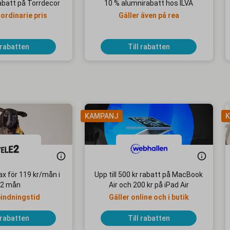
abatt på Torrdecor
10 % alumnirabatt hos ILVA
 ordinarie pris
Gäller även på rea
 rabatten
Till rabatten
KAMPANJ
K
x för 119 kr/mån i
Upp till 500 kr rabatt på MacBook
2 mån
Air och 200 kr på iPad Air
bindningstid
Gäller online och i butik
 rabatten
Till rabatten