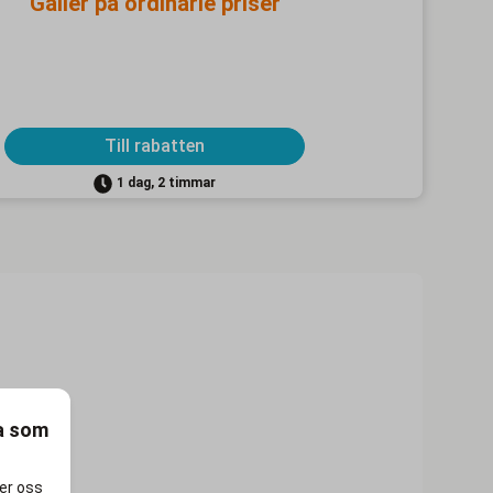
Gäller på ordinarie priser
Till rabatten
1 dag, 2 timmar
ra som
per oss