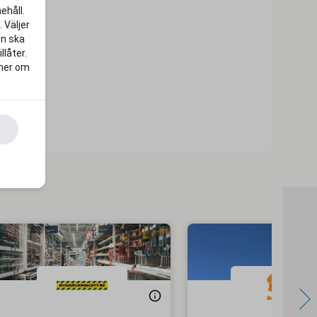
ehåll.
 Väljer
en ska
llåter.
 mer om