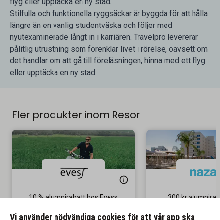
flyg eller upptäcka en ny stad.
Stilfulla och funktionella ryggsäckar är byggda för att hålla
längre än en vanlig studentväska och följer med
nyutexaminerade långt in i karriären. Travelpro levererar
pålitlig utrustning som förenklar livet i rörelse, oavsett om
det handlar om att gå till föreläsningen, hinna med ett flyg
eller upptäcka en ny stad.
Fler produkter inom Resor
10 % alumnirabatt hos Evess
300 kr alumniraba
Inclusive-r
Gäller på ordinarie pris
Vi använder nödvändiga cookies för att vår app ska
Gäller på sista mi