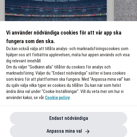
Vi använder nödvändiga cookies för att vår app ska
6 tips på hur du maxar
10 tip
fungera som den ska.
fotbollsfesten
somma
Du kan också välja att tillåta analys- och marknadsföringscookies som
hjälper oss att förbättra upplevelsen, mäta hur appen används och visa
dig relevant innehåll.
Om du väljer "Godkänn alla" tillåter du cookies för analys och
marknadsföring. Väljer du "Endast nödvändiga" sätter vi bara cookies
som krävs för att plattformen ska fungera. Med "Anpassa mina val" kan
du själv välja vilka typer av cookies du tillåter. Du kan när som helst
ändra dina val under "Cookie Inställningar". Vill du veta mer om hur vi
använder kakor, se vår
Cookie policy
Endast nödvändiga
Anpassa mina val