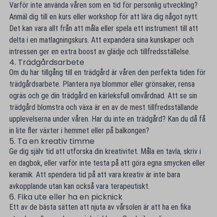
Varför inte använda våren som en tid för personlig utveckling?
Anmäl dig till en kurs eller workshop för att lära dig något nytt.
Det kan vara allt från att måla eller spela ett instrument till att
delta i en matlagningskurs. Att expandera sina kunskaper och
intressen ger en extra boost av glädje och tillfredsställelse.
4. Trädgårdsarbete
Om du har tillgång till en trädgård är våren den perfekta tiden för
trädgårdsarbete. Plantera nya blommor eller grönsaker, rensa
ogräs och ge din trädgård en kärleksfull omvårdnad. Att se sin
trädgård blomstra och växa är en av de mest tillfredsställande
upplevelserna under våren. Har du inte en trädgård? Kan du då få
in lite fler växter i hemmet eller på balkongen?
5. Ta en kreativ timme
Ge dig själv tid att utforska din kreativitet. Måla en tavla, skriv i
en dagbok, eller varför inte testa på att göra egna smycken eller
keramik. Att spendera tid på att vara kreativ är inte bara
avkopplande utan kan också vara terapeutiskt.
6. Fika ute eller ha en picknick
Ett av de bästa sätten att njuta av vårsolen är att ha en fika