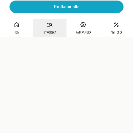
Godkänn alla
HEM
UTFORSKA
KAMPANJER
NYHETER
Mecenat
·
Seniordays
·
Mecenat Talang
·
TraineeGuiden