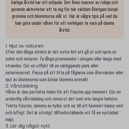
härliga årstid har att erbjuda. Det finns massor av roliga och
givande aktiviteter att ta sig för när världen återigen börjar
grönska och blommorna slår ut. Här är några tips på vad du
kan göra under våren för att verkligen ta vara på denna
årstid.
1. Njut av naturen
Efter den långa vintern är det extra fint att gå ut och njuta av
solen och naturen. Ta långa promenader i skogen eller längs med
stranden. Gör en utflykt till en närliggande park eller
naturreservat. Passa på att titta på fåglarna som återvänder eller
njut av blommorna som börjar blomma överallt.
2. Vårstädning
Våren är den perfekta tiden för att fräscha upp hemmet. Gör en
ordentlig vårstädning och rensa ut det som inte längre behövs.
Tvätta fönster, damma av hyllor och se till att hemmet känns rent
och luftigt. Det är otroligt tillfredsställande att få en nystädad
miljö.
3. Lär dig något nytt