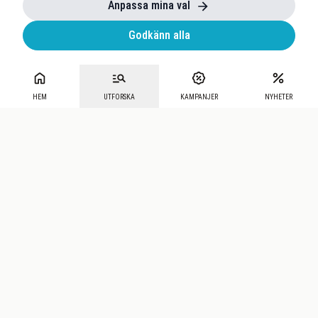
Anpassa mina val
Godkänn alla
HEM
UTFORSKA
KAMPANJER
NYHETER
Mecenat
·
Seniordays
·
Mecenat Talang
·
TraineeGuiden