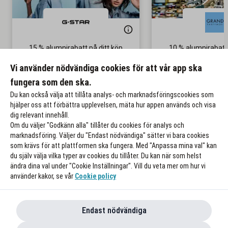
15 % alumnirabatt på ditt köp
10 % alumnirabatt
parfymer
Gäller på nedsatta priser
Vi använder nödvändiga cookies för att vår app ska
Gäller även p
fungera som den ska.
Till rabatten
Till rabat
Du kan också välja att tillåta analys- och marknadsföringscookies som
hjälper oss att förbättra upplevelsen, mäta hur appen används och visa
dig relevant innehåll.
Om du väljer "Godkänn alla" tillåter du cookies för analys och
marknadsföring. Väljer du "Endast nödvändiga" sätter vi bara cookies
som krävs för att plattformen ska fungera. Med "Anpassa mina val" kan
du själv välja vilka typer av cookies du tillåter. Du kan när som helst
ändra dina val under "Cookie Inställningar". Vill du veta mer om hur vi
använder kakor, se vår
Cookie policy
Endast nödvändiga