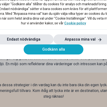
 av lycka. Studier visar att människor som ägnar sig åt mindfuln
väljer "Godkänn alla" tillåter du cookies för analys och marknadsföring.
 större sinnesro.
Endast nödvändiga" sätter vi bara cookies som krävs för att plattforme
ra. Med "Anpassa mina val" kan du själv välja vilka typer av cookies du til
 när som helst ändra dina val under "Cookie Inställningar". Vill du veta
edverkan på vårt välbefinnande och gör oss glada. Att lyssna på
hur vi använder kakor, se vår
Cookie policy
llsammans med andra) visar sig alla ha både fysiska och psykiska 
ss och stressreaktioner, skapar en känsla av ökad energi och avsl
 ger bättre självtillit.
Endast nödvändiga
Anpassa mina val
r på väg till jobbet, gå med i en dansklass, börja sjunga i kör, ly
elt enkelt stunder under dagen där du kan få in mer musik, sång o
Godkänn alla
ådant du älskar
m gör dig glad, oavsett om det är konst, växter eller personlig
jö. En miljö som reflekterar dina värderingar och intressen kan p
 dessa strategier i din vardag kan du inte bara öka din egen lyc
eningsfull tillvaro. Kom ihåg att lycka inte är en destination, uta
steg räknas!