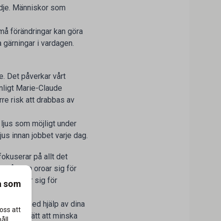
lädje. Människor som
må förändringar kan göra
a gärningar i vardagen.
e. Det påverkar vårt
enligt Marie-Claude
rre risk att drabbas av
t ljus som möjligt under
jus innan jobbet varje dag.
okuserar på allt det
pstå, man oroar sig för
ller oroar sig för
a som
stunden med hjälp av dina
oss att
beprövat sätt att minska
åll.