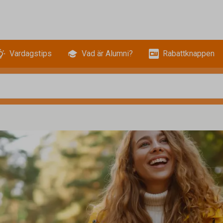
Vardagstips
Vad är Alumni?
Rabattknappen