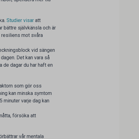
cka.
Studier visar
att
 bättre självkänsla och är
 resiliens mot svåra
nteckningsblock vid sängen
 dagen. Det kan vara så
ta de dagar du har haft en
 faktorn som gör oss
träning kan minska symtom
5 minuter varje dag kan
måtta, försöka att
 förbättrar vår mentala