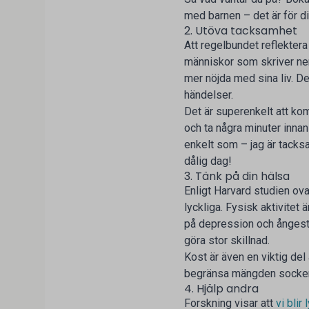
med barnen – det är för di
2. Utöva tacksamhet
Att regelbundet reflektera
människor som skriver ner
mer nöjda med sina liv. D
händelser.
Det är superenkelt att kom
och ta några minuter inna
enkelt som – jag är tacksam
dålig dag!
3. Tänk på din hälsa
Enligt Harvard studien ova
lyckliga. Fysisk aktivitet
på depression och ångest,
göra stor skillnad.
Kost är även en viktig del 
begränsa mängden socker o
4. Hjälp andra
Forskning visar att
vi blir