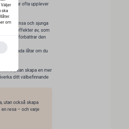
essövningar ofta upplever
 Väljer
n ska
låter.
 mer om
 musik, dansa och sjunga
positiva effekter av, som
appning, förbättrar den
ssna på glada låtar om du
ch dans.
a minnen, kan skapa en mer
åverka ditt välbefinnande
ka, utan också skapa
n en resa – och varje