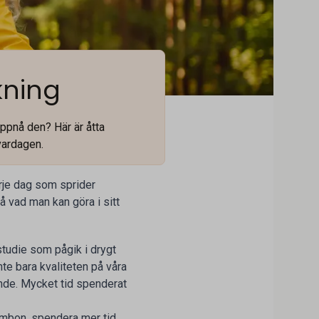
skning
uppnå den? Här är åtta
vardagen.
rje dag som sprider
på vad man kan göra i sitt
studie som pågik i drygt
Inte bara kvaliteten på våra
ande. Mycket tid spenderat
sambon, spendera mer tid