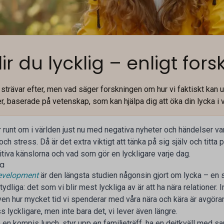
ir du lycklig – enligt for
a strävar efter, men vad säger forskningen om hur vi faktiskt kan 
er, baserade på vetenskap, som kan hjälpa dig att öka din lycka i 
runt om i världen just nu med negativa nyheter och händelser va
ch stress. Då är det extra viktigt att tänka på sig själv och titta 
sitiva känslorna och vad som gör en lyckligare varje dag.
ra
Development
är den längsta studien någonsin gjort om lycka – en 
tydliga: det som vi blir mest lyckliga av är att ha nära relationer. 
även hur mycket tid vi spenderar med våra nära och kära är avgör
 lyckligare, men inte bara det, vi lever även längre.
 en kompis lunch, styr upp en familjeträff, ha en dejtkväll med 