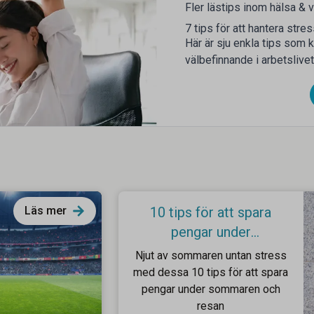
Fler lästips inom hälsa &
7 tips för att hantera stre
Här är sju enkla tips som k
välbefinnande i arbetslivet
Läs mer
10 tips för att spara
pengar under
sommarresan
Njut av sommaren untan stress
med dessa 10 tips för att spara
pengar under sommaren och
resan