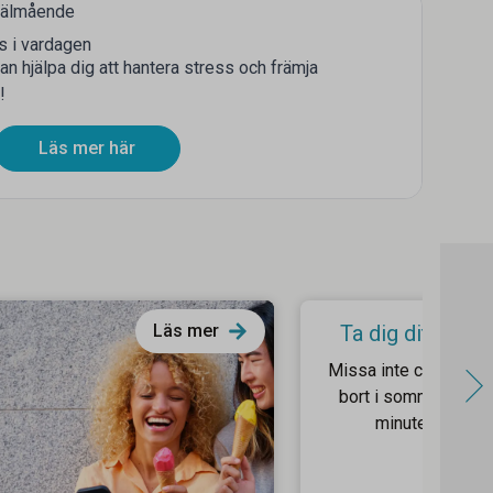
 välmående
ss i vardagen
an hjälpa dig att hantera stress och främja
!
Läs mer här
Läs mer
Ta dig dit solen
Missa inte chansen 
bort i sommar – fyn
minuten-resor h