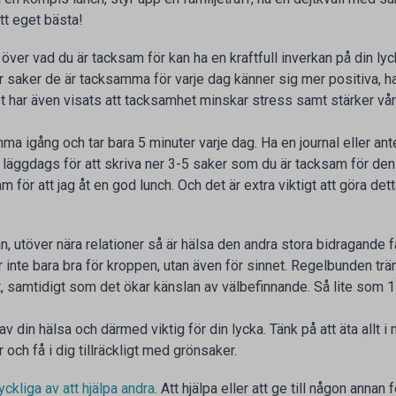
tt eget bästa!
 över vad du är tacksam för kan ha en kraftfull inverkan på din ly
 saker de är tacksamma för varje dag känner sig mer positiva, har
et har även visats att tacksamhet minskar stress samt stärker vår
ma igång och tar bara 5 minuter varje dag. Ha en journal eller a
n läggdags för att skriva ner 3-5 saker som du är tacksam för den
 för att jag åt en god lunch. Och det är extra viktigt att göra det
n, utöver nära relationer så är hälsa den andra stora bidragande
 är inte bara bra för kroppen, utan även för sinnet. Regelbunden 
 samtidigt som det ökar känslan av välbefinnande. Så lite som 1
av din hälsa och därmed viktig för din lycka. Tänk på att äta allt i 
ch få i dig tillräckligt med grönsaker.
 lyckliga av att hjälpa andra
. Att hjälpa eller att ge till någon annan