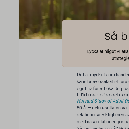
Så bl
Lycka är något vi all
strategi
Det är mycket som händer 
känslor av osäkerhet, oro o
eget liv för att öka de po
1. Tid med nära och kä
Harvard Study of Adult 
80 år – och resultaten var 
relationer är viktigt men 
med nära relationer gör oss
Så vad väntar du på? Boka