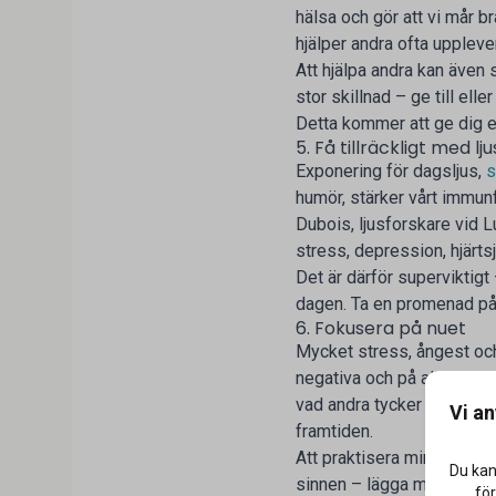
hälsa och gör att vi mår b
hjälper andra ofta upplever
Att hjälpa andra kan även
stor skillnad – ge till ell
Detta kommer att ge dig e
5. Få tillräckligt med lj
Exponering för dagsljus,
s
humör, stärker vårt immun
Dubois, ljusforskare vid Lu
stress, depression, hjärt
Det är därför superviktigt 
dagen. Ta en promenad på lu
6. Fokusera på nuet
Mycket stress, ångest och
negativa och på allt som 
vad andra tycker och tänker
Vi a
framtiden.
Att praktisera mindfulness
Du kan
sinnen – lägga märke till 
för