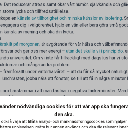
ra. Det reducerar stress samt ökar vårt humör, självkänsla och g
 större lycka och tillfredsställelse.
 skapa en
känsla av tillhörighet och minska känslor av isolering
. S
er engagera dig i välgörenhet, hjälp en vän eller bara göra små god
n känsla av mening och öka din lycka.
us
ärskilt på morgonen
, är avgörande för vår hälsa och välbefinnand
försvar och ger oss mer energi –
utan det skulle vi i princip dö
, 
nds universitet. Om vi inte får tillräckligt med dagsljus har vi stö
sjukdomar och många andra problem.
– framförallt under vinterhalvåret – att du får så mycket naturlig
nchrasten, jobba nära ett fönster, se till att få in några minuter l
 oro härstammar i att man fastnar i negativa tankemönster. Man f
kan gå fel, man tänker konstant på problem som möjligtvis kan up
, och att man lever allt för mycket i tankar om det som har varit e
nvänder nödvändiga cookies för att vår app ska funger
den ska.
 eller medveten närvaro är baserat på att vara helt närvarande i 
 också välja att tillåta analys- och marknadsföringscookies som hjälper 
vad man ser, hör, luktar och känner i stunden.
Mindfulness
är ett 
bättra upplevelsen, mäta hur appen används och visa dig relevant inneh